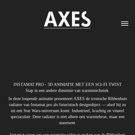
INSTAMAT.PRO - 3D ANIMATIE MET EEN SCI-FI TWIST
Stap in een andere dimensie van warmtetechniek
In deze loupende animatie presenteert AXES de iconische Ribbenbuis
radiator van Instamat.pro als futuristisch designobject — alsof hij zo
uit een Star Wars-universum komt. Industrieel, krachtig en visueel
spectaculair. Deze radiator is niet alleen een warmtebron, maar een
statement.
Instamat vroeg ons een promotie video te maken van de Ribbenbuis