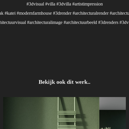
#3dvisual #villa #3dvilla #artistimpressio
n
ak #katei #modernfarmhouse #3drender #architecturalrender #architectu
hitectuurvisual #architecturalimage #architectuurbeeld #3drenders #3dv
Bekijk ook dit werk..