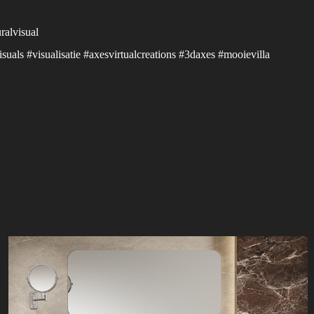
ralvisual
isuals #visualisatie #axesvirtualcreations #3daxes #mooievilla