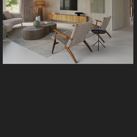
Bwnr 46 Havenkwartier Nieuwegein - De 
Beeckhof