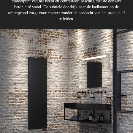
middelpunt van het beeld en contrasteert prachtig met de donkere
beton ciré wand. De subtiele doorkijk naar de badkamer op de
achtergrond zorgt voor context zonder de aandacht van het product af
te leiden.