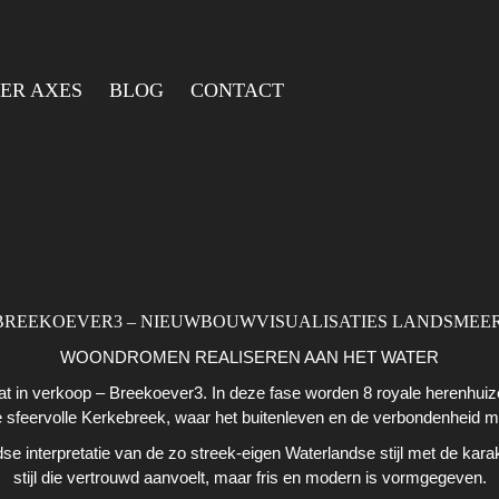
ER AXES
BLOG
CONTACT
BREEKOEVER3 – NIEUWBOUWVISUALISATIES LANDSMEE
WOONDROMEN REALISEREN AAN HET WATER
 in verkoop – Breekoever3. In deze fase worden 8 royale herenhuize
 sfeervolle Kerkebreek, waar het buitenleven en de verbondenheid me
se interpretatie van de zo streek-eigen Waterlandse stijl met de karakt
stijl die vertrouwd aanvoelt, maar fris en modern is vormgegeven.