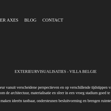
ER AXES
BLOG
CONTACT
EXTERIEURVISUALISATIES - VILLA BELGIE
erieur vanuit verscheidene perspectieven en op verschillende tijdstippen
m de architectuur, materialisatie en sfeer in een vroeg stadium goed t
e maken ideeën tastbaar, ondersteunen besluitvorming en brengen ruimteli