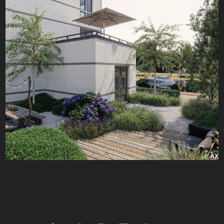
Bwnr 46 Havenkwartier Nieuwegein - De 
Beeckho